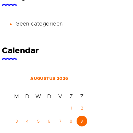
Geen categorieën
Calendar
AUGUSTUS 2026
M
D
W
D
V
Z
Z
1
2
3
4
5
6
7
8
9